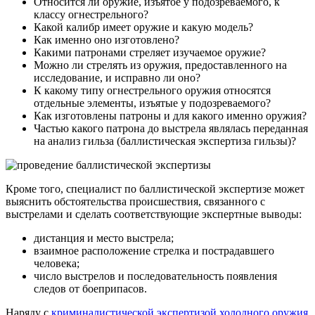
Относится ли оружие, изъятое у подозреваемого, к
классу огнестрельного?
Какой калибр имеет оружие и какую модель?
Как именно оно изготовлено?
Какими патронами стреляет изучаемое оружие?
Можно ли стрелять из оружия, предоставленного на
исследование, и исправно ли оно?
К какому типу огнестрельного оружия относятся
отдельные элементы, изъятые у подозреваемого?
Как изготовлены патроны и для какого именно оружия?
Частью какого патрона до выстрела являлась переданная
на анализ гильза (баллистическая экспертиза гильзы)?
Кроме того, специалист по баллистической экспертизе может
выяснить обстоятельства происшествия, связанного с
выстрелами и сделать соответствующие экспертные выводы:
дистанция и место выстрела;
взаимное расположение стрелка и пострадавшего
человека;
число выстрелов и последовательность появления
следов от боеприпасов.
Наряду с
криминалистической экспертизой холодного оружия